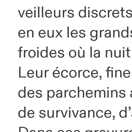
veilleurs discret
en eux les grands
froides où la nui
Leur écorce, fin
des parchemins a
de survivance, d