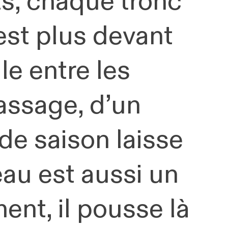
s, chaque tronc
est plus devant
le entre les
passage, d’un
 de saison laisse
eau est aussi un
nt, il pousse là