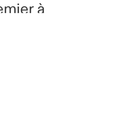
remier à
e gravure n’est
e de passage, une
tiel,
a nature même -
ession - ajoute à
ité mêlées. Le