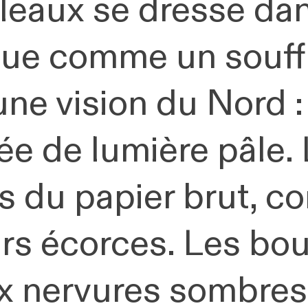
leaux se dresse dan
ongue comme un souf
 une vision du Nord :
ée de lumière pâle. 
es du papier brut, c
rs écorces. Les bou
x nervures sombres 