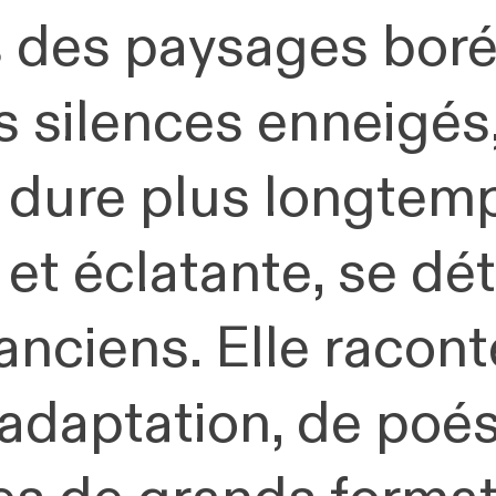
s des paysages boré
 silences enneigés,
t dure plus longtemp
e et éclatante, se 
nciens. Elle racont
’adaptation, de poés