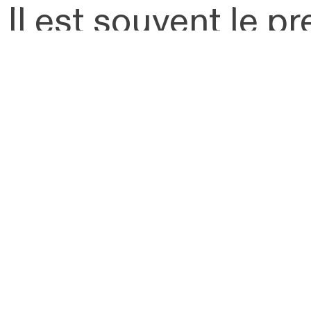
. Il est souvent le p
s le feu. Ainsi, cett
e : c’est un espac
uelque chose d’essen
a linogravure, par s
atière, encrage, pr
istance et de fragil