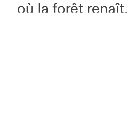
où la forêt renaît
réapparaître aprè
pas qu’un paysag
traversée vers q
d’élémentaire. L
gravure dans la m
cette idée de rés